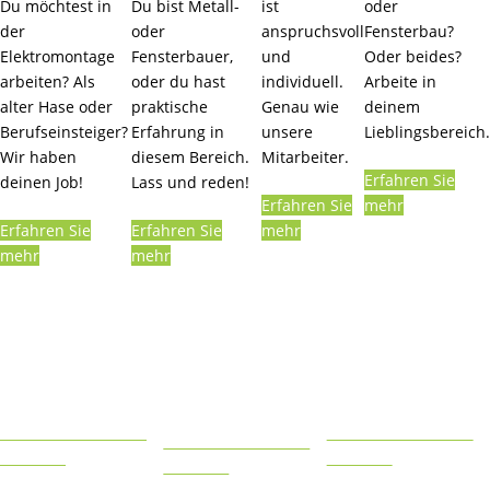
Du möchtest in
Du bist Metall-
ist
oder
der
oder
anspruchsvoll
Fensterbau?
Elektromontage
Fensterbauer,
und
Oder beides?
arbeiten? Als
oder du hast
individuell.
Arbeite in
alter Hase oder
praktische
Genau wie
deinem
Berufseinsteiger?
Erfahrung in
unsere
Lieblingsbereich.
Wir haben
diesem Bereich.
Mitarbeiter.
Erfahren Sie
deinen Job!
Lass und reden!
Erfahren Sie
mehr
Erfahren Sie
Erfahren Sie
mehr
mehr
mehr
Deine Chance im
Deine Chance im
Deine Chance im
Bereich
Bereich
Bereich
Elektro
Metallbau