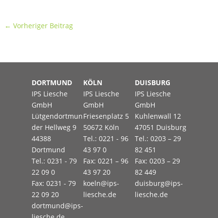
←
Vorheriger Beitrag
DORTMUND
KÖLN
DUISBURG
IPS Liesche
IPS Liesche
IPS Liesche
GmbH
GmbH
GmbH
Lütgendortmun
Friesenplatz 5
Kuhlenwall 12
der Hellweg 9
50672 Köln
47051 Duisburg
44388
Tel.: 0221 - 96
Tel.: 0203 – 29
Dortmund
43 97 0
82 451
Tel.: 0231 - 79
Fax: 0221 – 96
Fax: 0203 – 29
22 09 0
43 97 20
82 449
Fax: 0231 - 79
koeln@ips-
duisburg@ips-
22 09 20
liesche.de
liesche.de
dortmund@ips-
liesche.de