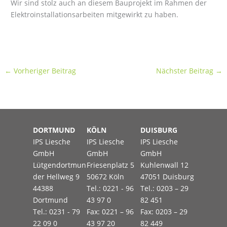
Wir sind stolz auch an diesem Bauprojekt im Rahmen der
Elektroinstallationsarbeiten mitgewirkt zu haben.
←
Vorheriger Beitrag
Nächster Beitrag
→
DORTMUND
KÖLN
DUISBURG
IPS Liesche
IPS Liesche
IPS Liesche
GmbH
GmbH
GmbH
Lütgendortmun
Friesenplatz 5
Kuhlenwall 12
der Hellweg 9
50672 Köln
47051 Duisburg
44388
Tel.: 0221 - 96
Tel.: 0203 – 29
Dortmund
43 97 0
82 451
Tel.: 0231 - 79
Fax: 0221 – 96
Fax: 0203 – 29
22 09 0
43 97 20
82 449