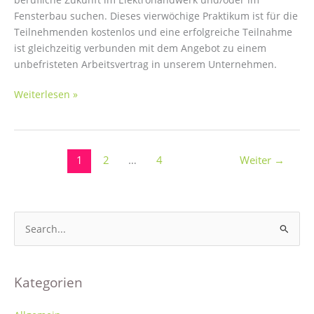
Fensterbau suchen. Dieses vierwöchige Praktikum ist für die
Teilnehmenden kostenlos und eine erfolgreiche Teilnahme
ist gleichzeitig verbunden mit dem Angebot zu einem
unbefristeten Arbeitsvertrag in unserem Unternehmen.
Qualifizierung
Weiterlesen »
für
berufliche
Quereinsteiger
zu
1
2
…
4
Weiter
→
Elektrohelfern
und
Helfern
S
im
Fensterbau
u
c
h
Kategorien
e