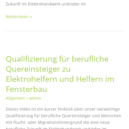
Zukunft im Elektrohandwerk und/oder im
Bewerbertag
Weiterlesen »
bei
der
Bundeagentur
für
Arbeit
Qualifizierung für berufliche
Quereinsteiger zu
Elektrohelfern und Helfern im
Fensterbau
Allgemein
/
admin
Dieses Video ist ein kurzer Einblick über unser vierwöchige
Qualifizierung für berufliche Quereinsteiger und Menschen
mit Flucht- oder Migrationshintergrund die eine neue
berufliche Zukunft im Elektrohandwerk und/oder im