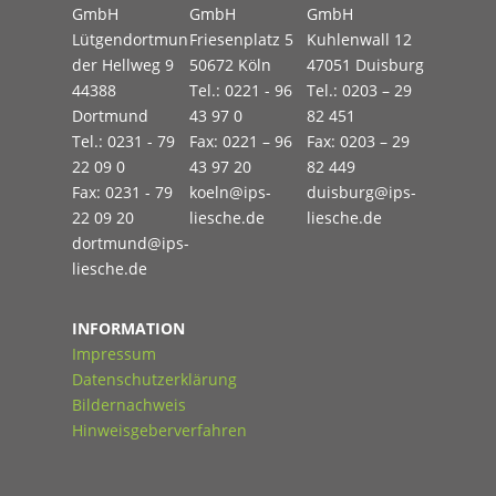
GmbH
GmbH
GmbH
Lütgendortmun
Friesenplatz 5
Kuhlenwall 12
der Hellweg 9
50672 Köln
47051 Duisburg
44388
Tel.: 0221 - 96
Tel.: 0203 – 29
Dortmund
43 97 0
82 451
Tel.: 0231 - 79
Fax: 0221 – 96
Fax: 0203 – 29
22 09 0
43 97 20
82 449
Fax: 0231 - 79
koeln@ips-
duisburg@ips-
22 09 20
liesche.de
liesche.de
dortmund@ips-
liesche.de
INFORMATION
Impressum
Datenschutzerklärung
Bildernachweis
Hinweisgeberverfahren