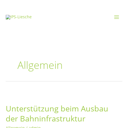
Zum
Inhalt
springen
Allgemein
Unterstützung beim Ausbau
der Bahninfrastruktur
Allgemein
/
admin