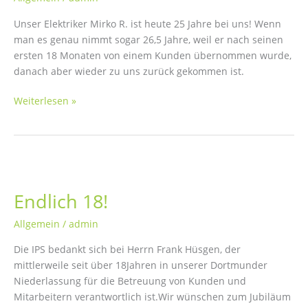
Unser Elektriker Mirko R. ist heute 25 Jahre bei uns! Wenn
man es genau nimmt sogar 26,5 Jahre, weil er nach seinen
ersten 18 Monaten von einem Kunden übernommen wurde,
danach aber wieder zu uns zurück gekommen ist.
25
Weiterlesen »
Jahre
bei
der
IPS
Liesche
GmbH
Endlich 18!
Allgemein
/
admin
Die IPS bedankt sich bei Herrn Frank Hüsgen, der
mittlerweile seit über 18Jahren in unserer Dortmunder
Niederlassung für die Betreuung von Kunden und
Mitarbeitern verantwortlich ist.Wir wünschen zum Jubiläum