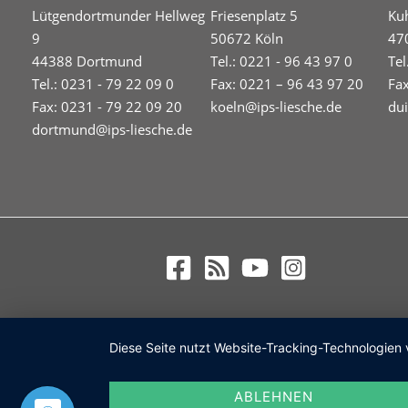
Lütgendortmunder Hellweg
Friesenplatz 5
Ku
9
50672 Köln
47
44388 Dortmund
Tel.: 0221 - 96 43 97 0
Tel
Tel.: 0231 - 79 22 09 0
Fax: 0221 – 96 43 97 20
Fa
Fax: 0231 - 79 22 09 20
koeln@ips-liesche.de
du
dortmund@ips-liesche.de
Diese Seite nutzt Website-Tracking-Technologien 
ABLEHNEN