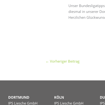
Unser Bundesligatippsp
diesmal in unserer Do
Herzlichen Glückwuns
←
Vorheriger Beitrag
DORTMUND
KÖLN
DU
IPS Liesche GmbH
IPS Liesche GmbH
IP