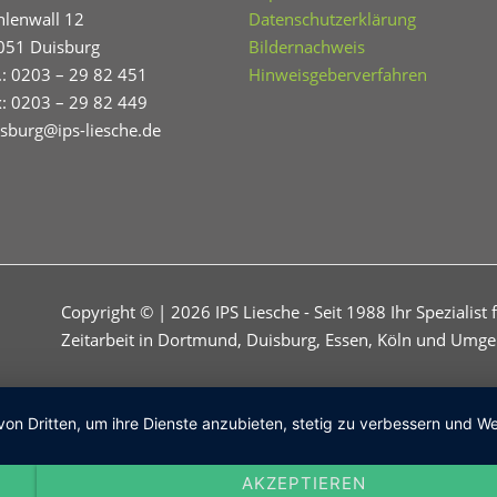
hlenwall 12
Datenschutzerklärung
051 Duisburg
Bildernachweis
.: 0203 – 29 82 451
Hinweisgeberverfahren
x: 0203 – 29 82 449
isburg@ips-liesche.de
Copyright © | 2026 IPS Liesche - Seit 1988 Ihr Spezialist 
Zeitarbeit in Dortmund, Duisburg, Essen, Köln und Umg
von Dritten, um ihre Dienste anzubieten, stetig zu verbessern und
AKZEPTIEREN