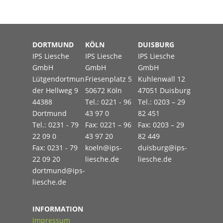
DORTMUND
KÖLN
DUISBURG
IPS Liesche
IPS Liesche
IPS Liesche
GmbH
GmbH
GmbH
Lütgendortmun
Friesenplatz 5
Kuhlenwall 12
der Hellweg 9
50672 Köln
47051 Duisburg
44388
Tel.: 0221 - 96
Tel.: 0203 – 29
Dortmund
43 97 0
82 451
Tel.: 0231 - 79
Fax: 0221 – 96
Fax: 0203 – 29
22 09 0
43 97 20
82 449
Fax: 0231 - 79
koeln@ips-
duisburg@ips-
22 09 20
liesche.de
liesche.de
dortmund@ips-
liesche.de
INFORMATION
Impressum