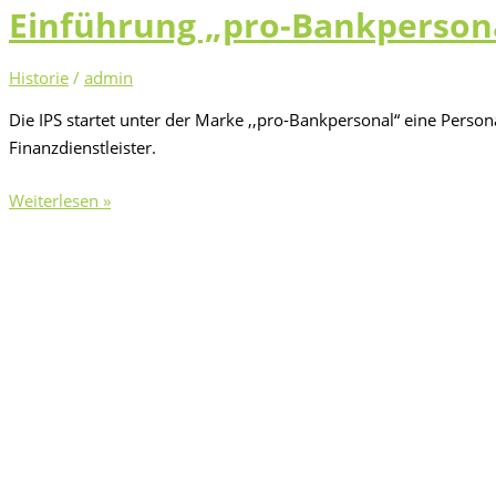
Einführung „pro-Bankperson
Historie
/
admin
Die IPS startet unter der Marke ,,pro-Bankpersonal“ eine Persona
Finanzdienstleister.
Einführung
Weiterlesen »
„pro-
Bankpersonal“