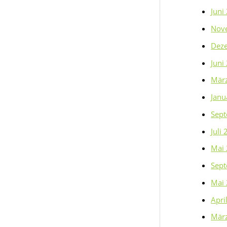
Juni
Nov
Dez
Juni
Mär
Janu
Sep
Juli
Mai
Sep
Mai
Apri
Mär