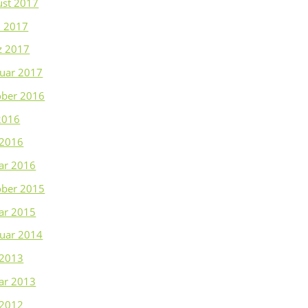
ust 2017
l 2017
z 2017
uar 2017
ober 2016
 2016
 2016
ar 2016
ober 2015
ar 2015
uar 2014
 2013
ar 2013
 2012