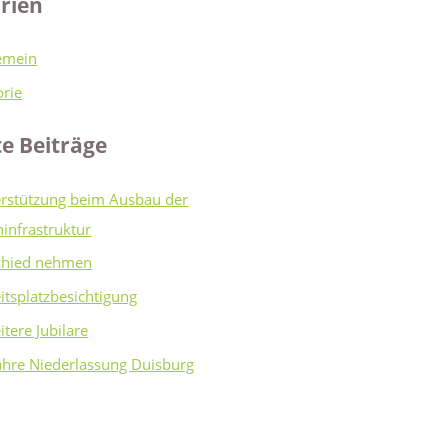
rien
emein
orie
e Beiträge
rstützung beim Ausbau der
infrastruktur
chied nehmen
itsplatzbesichtigung
itere Jubilare
ahre Niederlassung Duisburg