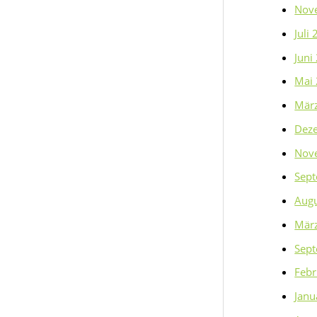
Nov
Juli
Juni
Mai
Mär
Dez
Nov
Sep
Aug
Mär
Sep
Febr
Janu