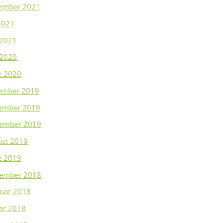
ember 2021
 2021
 2021
 2020
z 2020
ember 2019
ember 2019
tember 2019
ust 2019
z 2019
tember 2018
uar 2018
ar 2018