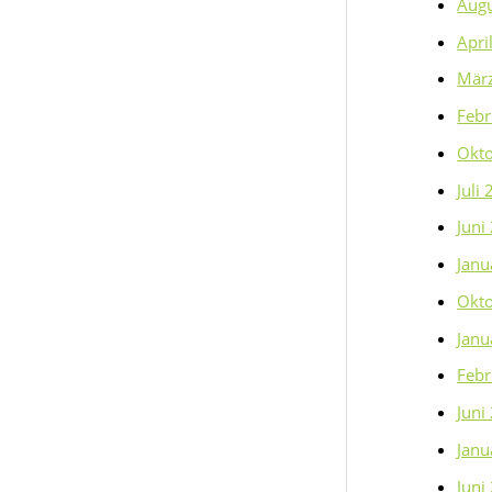
Aug
Apri
Mär
Febr
Okt
Juli
Juni
Janu
Okt
Janu
Febr
Juni
Janu
Juni