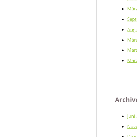
Mär
Sep
Aug
Mär
Mär
Mär
Archiv
Juni
Nov
Dez