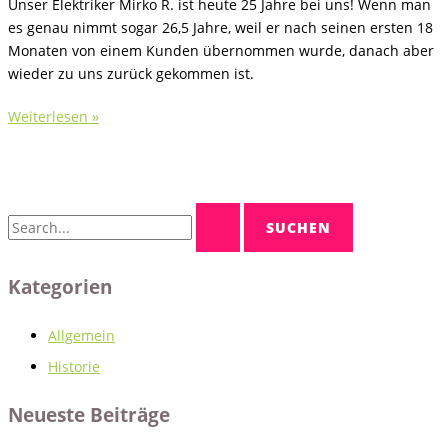
Unser Elektriker Mirko R. ist heute 25 Jahre bei uns! Wenn man
es genau nimmt sogar 26,5 Jahre, weil er nach seinen ersten 18
Monaten von einem Kunden übernommen wurde, danach aber
wieder zu uns zurück gekommen ist.
25
Weiterlesen »
Jahre
bei
der
IPS
S
Liesche
u
GmbH
c
Kategorien
h
e
Allgemein
n
Historie
n
a
Neueste Beiträge
c