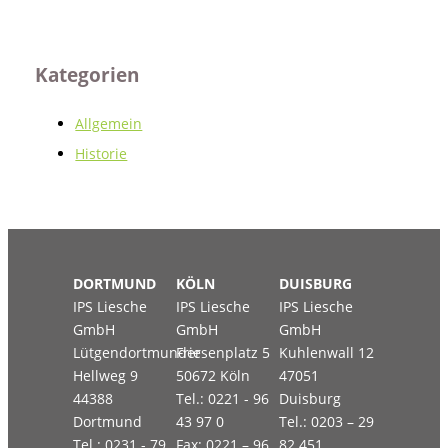
Kategorien
Allgemein
Historie
DORTMUND
KÖLN
DUISBURG
IPS Liesche
IPS Liesche
IPS Liesche
GmbH
GmbH
GmbH
Lütgendortmunder
Friesenplatz 5
Kuhlenwall 12
Hellweg 9
50672 Köln
47051
44388
Tel.: 0221 - 96
Duisburg
Dortmund
43 97 0
Tel.: 0203 – 29
Tel.: 0231 - 79
Fax: 0221 – 96
82 451