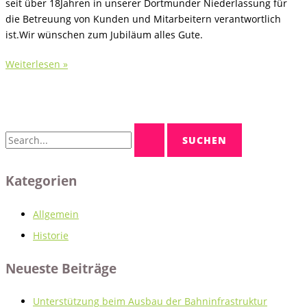
seit über 18Jahren in unserer Dortmunder Niederlassung für
die Betreuung von Kunden und Mitarbeitern verantwortlich
ist.Wir wünschen zum Jubiläum alles Gute.
Endlich
Weiterlesen »
18!
S
u
c
Kategorien
h
e
Allgemein
n
Historie
n
a
Neueste Beiträge
c
h
Unterstützung beim Ausbau der Bahninfrastruktur