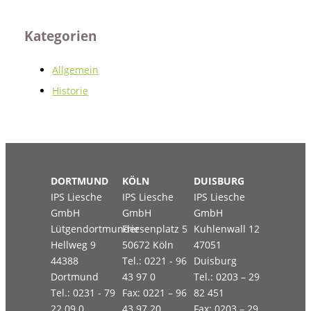
Kategorien
Allgemein
Historie
DORTMUND
KÖLN
DUISBURG
IPS Liesche
IPS Liesche
IPS Liesche
GmbH
GmbH
GmbH
Lütgendortmunder
Friesenplatz 5
Kuhlenwall 12
Hellweg 9
50672 Köln
47051
44388
Tel.: 0221 - 96
Duisburg
Dortmund
43 97 0
Tel.: 0203 – 29
Tel.: 0231 - 79
Fax: 0221 – 96
82 451
22 09 0
43 97 20
Fax: 0203 – 29