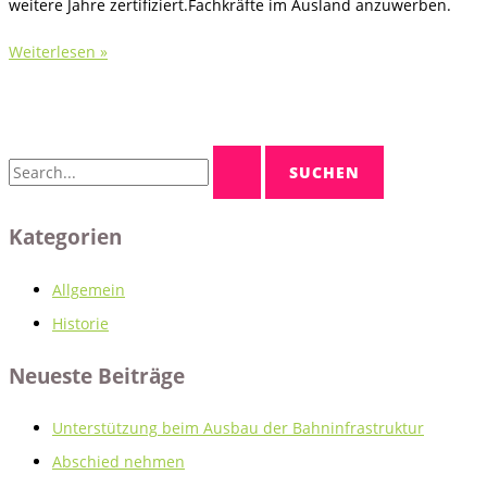
weitere Jahre zertifiziert.Fachkräfte im Ausland anzuwerben.
Erfolgreicher
Weiterlesen »
Arbeitsschutz
S
u
c
Kategorien
h
e
Allgemein
n
Historie
n
a
Neueste Beiträge
c
h
Unterstützung beim Ausbau der Bahninfrastruktur
:
Abschied nehmen