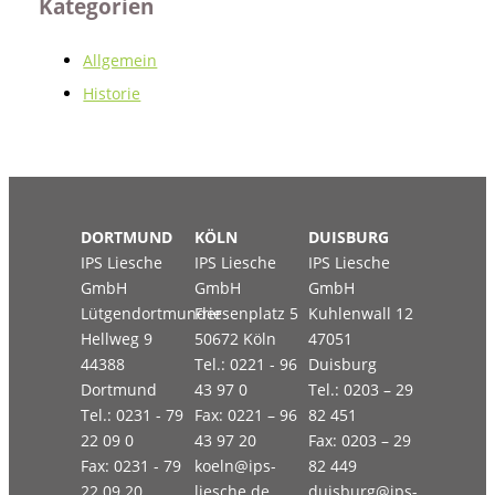
Kategorien
Allgemein
Historie
DORTMUND
KÖLN
DUISBURG
IPS Liesche
IPS Liesche
IPS Liesche
GmbH
GmbH
GmbH
Lütgendortmunder
Friesenplatz 5
Kuhlenwall 12
Hellweg 9
50672 Köln
47051
44388
Tel.: 0221 - 96
Duisburg
Dortmund
43 97 0
Tel.: 0203 – 29
Tel.: 0231 - 79
Fax: 0221 – 96
82 451
22 09 0
43 97 20
Fax: 0203 – 29
Fax: 0231 - 79
koeln@ips-
82 449
22 09 20
liesche.de
duisburg@ips-