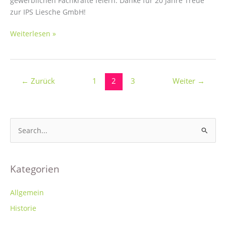
gewerblichen Fachkräfte feiern. Danke für 20 Jahre Treue
zur IPS Liesche GmbH!
Jubiläum:
Weiterlesen »
20
Jahre
IPS
Liesche
←
Zurück
1
2
3
Weiter
→
S
u
c
h
Kategorien
e
n
Allgemein
n
Historie
a