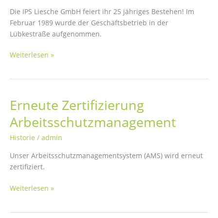
Die IPS Liesche GmbH feiert ihr 25 jähriges Bestehen! Im
Februar 1989 wurde der Geschäftsbetrieb in der
Lübkestraße aufgenommen.
25
Weiterlesen »
Jahre
IPS
Liesche
Erneute Zertifizierung
Arbeitsschutzmanagement
Historie
/
admin
Unser Arbeitsschutzmanagementsystem (AMS) wird erneut
zertifiziert.
Erneute
Weiterlesen »
Zertifizierung
Arbeitsschutzmanagement