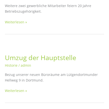
Weitere zwei gewerbliche Mitarbeiter feiern 20 Jahre
Betriebszugehörigkeit.
20
Weiterlesen »
Jahre
Zusammenarbeit
Umzug der Hauptstelle
Historie
/
admin
Bezug unserer neuen Büroräume am Lütgendortmunder
Hellweg 9 in Dortmund.
Umzug
Weiterlesen »
der
Hauptstelle