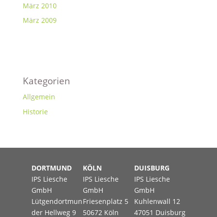
März 2010
März 2009
Kategorien
Allgemein
Historie
DORTMUND
KÖLN
DUISBURG
IPS Liesche
IPS Liesche
IPS Liesche
GmbH
GmbH
GmbH
Lütgendortmun
Friesenplatz 5
Kuhlenwall 12
der Hellweg 9
50672 Köln
47051 Duisburg