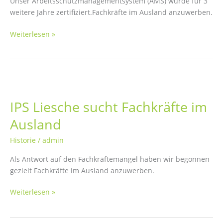
Unser Arbeitsschutzmanagementsystem (AMS) wurde für 3
weitere Jahre zertifiziert.Fachkräfte im Ausland anzuwerben.
Erfolgreicher
Weiterlesen »
Arbeitsschutz
IPS Liesche sucht Fachkräfte im
Ausland
Historie
/
admin
Als Antwort auf den Fachkräftemangel haben wir begonnen
gezielt Fachkräfte im Ausland anzuwerben.
IPS
Weiterlesen »
Liesche
sucht