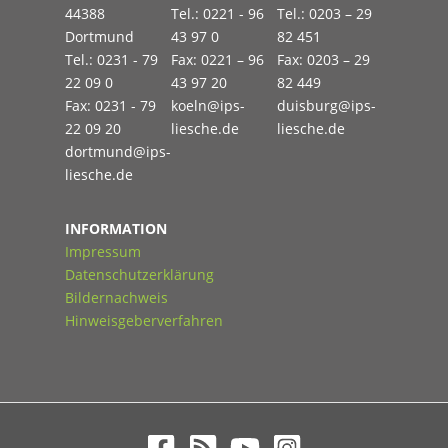
44388
Tel.: 0221 - 96
Tel.: 0203 – 29
Dortmund
43 97 0
82 451
Tel.: 0231 - 79
Fax: 0221 – 96
Fax: 0203 – 29
22 09 0
43 97 20
82 449
Fax: 0231 - 79
koeln@ips-
duisburg@ips-
22 09 20
liesche.de
liesche.de
dortmund@ips-
liesche.de
INFORMATION
Impressum
Datenschutzerklärung
Bildernachweis
Hinweisgeberverfahren