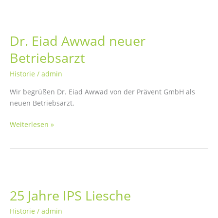
Fachkräfte
im
Ausland
Dr. Eiad Awwad neuer
Betriebsarzt
Historie
/
admin
Wir begrüßen Dr. Eiad Awwad von der Prävent GmbH als
neuen Betriebsarzt.
Dr.
Weiterlesen »
Eiad
Awwad
neuer
Betriebsarzt
25 Jahre IPS Liesche
Historie
/
admin